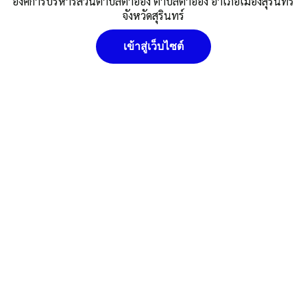
องค์การบริหารส่วนตำบลตาอ็อง ตำบลตาอ็อง อำเภอเมืองสุรินทร์
สุรินทร์ จังหวัดสุรินทร์ โดยวิธีเฉพาะ
จังหวัดสุรินทร์
เจาะจง
เข้าสู่เว็บไซต์
Published
,--วันที่ 7 กุมภาพันธ์ 2566
|
By
อบต.ตาอ็อง
แบบ-บก 01
อบต.ตาอ็อง
ราคากลาง
นโยบายคุ๊กกี้ (Cookies Policy) หน่วยงานใช้คุกกี้เพื่อเพิ่ม
Post Views:
512
ประสบการณ์และความพึงพอใจในการใช้งานเว็บไซต์ ให้สามารถเข้า
Posted in
ประกาศราคากลางการจัดซื้อ/จัดจ้าง
ถึงง่าย สะดวกและมีประสิทธิภาพยิ่งขึ้น นโยบายการใช้คุกกี้ (Cookies
Policy)
ยอมรับ
ดูรายละเอียด
ปฏิเสธ