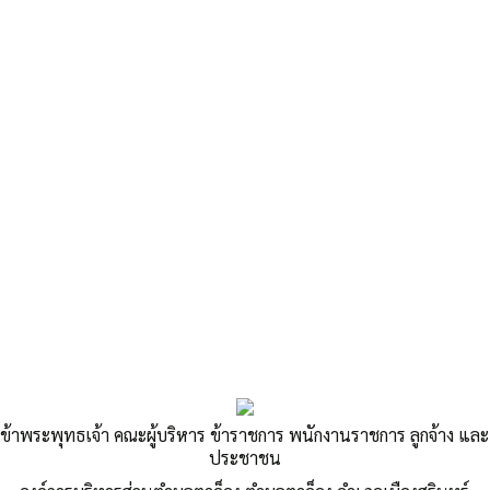
«
ราคากลางโครงการก่อสร้างถนน คสล. (เส้นบ้านนายวัชระ เหลือดี –
คอนกรีต)…
แผ่นพับการป้องกันและระงับอัคคีภัย ภัยแล้ง
»
แผ่นพับวิธีเอาตัวรอดจากวาตภัย
ข้าพระพุทธเจ้า คณะผู้บริหาร ข้าราชการ พนักงานราชการ ลูกจ้าง และ
Published
,--วันที่ 25 เมษายน 2564
|
By
อบต.ตาอ็อง
ประชาชน
แผ่นพับวิธีเอาตัวรอดจากวาตภัย
ดาวน์โหลด