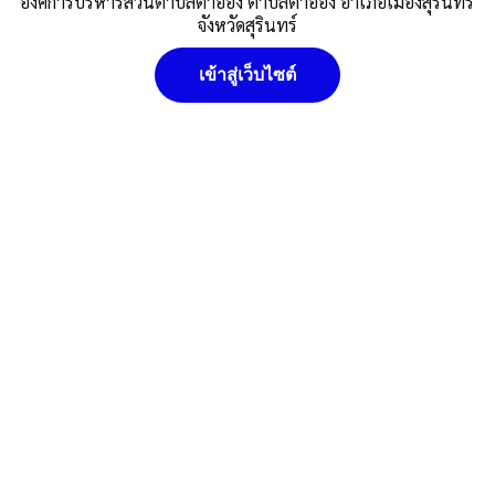
องค์การบริหารส่วนตำบลตาอ็อง ตำบลตาอ็อง อำเภอเมืองสุรินทร์
จังหวัดสุรินทร์
Post Views:
676
Posted in
ศูนย์ข้อมูลข่าวสาร
เข้าสู่เว็บไซต์
อบต.ตาอ็อง
นโยบายคุ๊กกี้ (Cookies Policy) หน่วยงานใช้คุกกี้เพื่อเพิ่ม
ประสบการณ์และความพึงพอใจในการใช้งานเว็บไซต์ ให้สามารถเข้า
ถึงง่าย สะดวกและมีประสิทธิภาพยิ่งขึ้น นโยบายการใช้คุกกี้ (Cookies
Policy)
ยอมรับ
ดูรายละเอียด
ปฏิเสธ