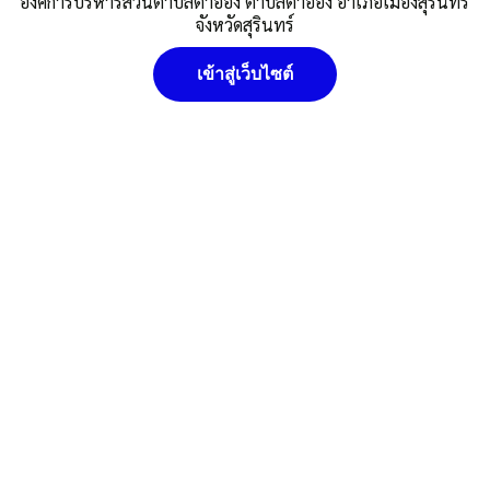
องค์การบริหารส่วนตำบลตาอ็อง ตำบลตาอ็อง อำเภอเมืองสุรินทร์
จังหวัดสุรินทร์
Post Views:
217
Posted in
ข่าวประชาสัมพันธ์/กองคลัง
,
ศูนย์ข้อมูลข่าวสาร
เข้าสู่เว็บไซต์
อบต.ตาอ็อง
นโยบายคุ๊กกี้ (Cookies Policy) หน่วยงานใช้คุกกี้เพื่อเพิ่ม
ประสบการณ์และความพึงพอใจในการใช้งานเว็บไซต์ ให้สามารถเข้า
ถึงง่าย สะดวกและมีประสิทธิภาพยิ่งขึ้น นโยบายการใช้คุกกี้ (Cookies
Policy)
ยอมรับ
ดูรายละเอียด
ปฏิเสธ