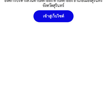
องค์การบริหารส่วนตำบลตาอ็อง ตำบลตาอ็อง อำเภอเมืองสุรินทร์
จังหวัดสุรินทร์
รายงานรับจ่าย-งบทดลอง-ประจำเดือน-กรกฏาคม-2567
Post Views:
401
เข้าสู่เว็บไซต์
Posted in
ข่าวประชาสัมพันธ์/กองคลัง
อบต.ตาอ็อง
นโยบายคุ๊กกี้ (Cookies Policy) หน่วยงานใช้คุกกี้เพื่อเพิ่ม
ประสบการณ์และความพึงพอใจในการใช้งานเว็บไซต์ ให้สามารถเข้า
ถึงง่าย สะดวกและมีประสิทธิภาพยิ่งขึ้น นโยบายการใช้คุกกี้ (Cookies
Policy)
ยอมรับ
ดูรายละเอียด
ปฏิเสธ