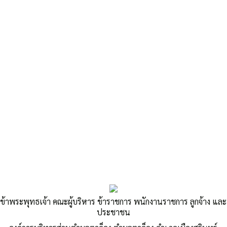
«
ประกาศรายชื่อคณะกรรมการ อถล. อบต.ตาอ็อง
ประกาศการรับลงทะเบียนผู้มีสิทธิรับเงินเบี้ยความพิการ ประจำปีงบประมาณ
พ.ศ.2568
»
รายงานรับจ่าย งบทดลอง ประจำเดือน
ข้าพระพุทธเจ้า คณะผู้บริหาร ข้าราชการ พนักงานราชการ ลูกจ้าง และ
กรกฏาคม 2567
ประชาชน
Published
,--วันที่ 27 สิงหาคม 2567
|
By
อบต.ตาอ็อง