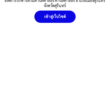
ธันวาคม 2563
องค์การบริหารส่วนตำบลตาอ็อง ตำบลตาอ็อง อำเภอเมืองสุรินทร์
จังหวัดสุรินทร์
Published
,--วันที่ 14 สิงหาคม 2564
|
By
อบต.ตาอ็อง
รายงานการปฏิบัติตาม-พรบ.ข้อมูลข่าวสารของราชการ-พ.ศ.2540
เข้าสู่เว็บไซต์
มกราคม2563-ธันวาคม 2563
ดาวน์โหลด
Post Views:
665
อบต.ตาอ็อง
Posted in
ศูนย์ข้อมูลข่าวสาร
นโยบายคุ๊กกี้ (Cookies Policy) หน่วยงานใช้คุกกี้เพื่อเพิ่ม
ประสบการณ์และความพึงพอใจในการใช้งานเว็บไซต์ ให้สามารถเข้า
ถึงง่าย สะดวกและมีประสิทธิภาพยิ่งขึ้น นโยบายการใช้คุกกี้ (Cookies
Policy)
ยอมรับ
ดูรายละเอียด
ปฏิเสธ