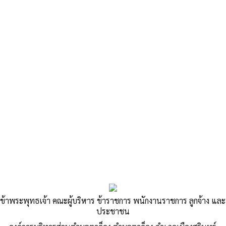
«
มาตรการป้องกันการรับสินบน 2564
มาตรการส่งเสริมความโปร่งใสในการจัดซื้อจัดจ้าง 2564
»
มาตรการเผยแพร่ข้อมูลต่อสาธารณะ
2564
ข้าพระพุทธเจ้า คณะผู้บริหาร ข้าราชการ พนักงานราชการ ลูกจ้าง และ
Published
,--วันที่ 25 พฤษภาคม 2565
|
By
อบต.ตาอ็อง
ประชาชน
LPA-มาตรการเผยแพร่ข้อมูลต่อสาธารณะ-2564
ดาวน์โหลด