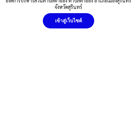
องค์การบริหารส่วนตำบลตาอ็อง ตำบลตาอ็อง อำเภอเมืองสุรินทร์
จังหวัดสุรินทร์
Post Views:
544
Posted in
ข่าวประชาสัมพันธ์
,
ศูนย์ข้อมูลข่าวสาร
เข้าสู่เว็บไซต์
อบต.ตาอ็อง
นโยบายคุ๊กกี้ (Cookies Policy) หน่วยงานใช้คุกกี้เพื่อเพิ่ม
ประสบการณ์และความพึงพอใจในการใช้งานเว็บไซต์ ให้สามารถเข้า
ถึงง่าย สะดวกและมีประสิทธิภาพยิ่งขึ้น นโยบายการใช้คุกกี้ (Cookies
Policy)
ยอมรับ
ดูรายละเอียด
ปฏิเสธ