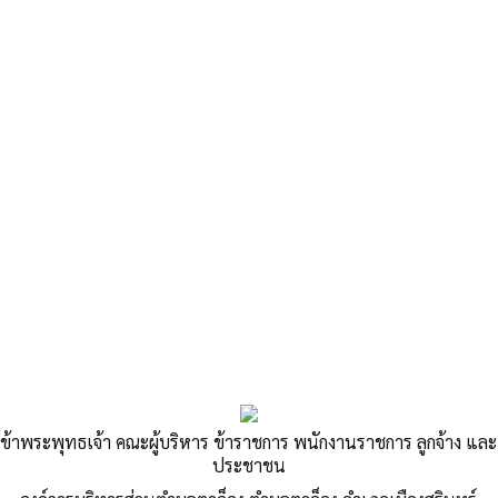
«
กิจกรรมโครงการธนาคารขยะ
การบริหารจัดการขยะริมถนนสองข้างทาง
»
ประกาศจำหน่ายพัสดุ
Published
,--วันที่ 18 มีนาคม 2567
|
By
อบต.ตาอ็อง
ประกาศจำหน่ายพัสดุ
ข้าพระพุทธเจ้า คณะผู้บริหาร ข้าราชการ พนักงานราชการ ลูกจ้าง และ
ประชาชน
Post Views:
570