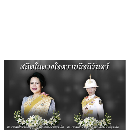
«
ประกาศใช้ข้อบังคับองค์การบริหารส่วนตำบลตาอ็อง เรื่อง…
ประกาศผู้ชนะการเสนอราคาโครงการก่อสร้างถนน คสล.หมู่ที่ 13
»
ข่าวประชาสัมพันธ์ อบต.ตาอ็อง
Published
,--วันที่ 19 กุมภาพันธ์ 2567
|
By
อบต.ตาอ็อง
กิจกรรมการ-Dos-Donts-
Post Views:
238