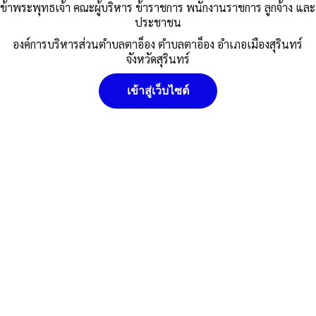
ข้าพระพุทธเจ้า คณะผู้บริหาร ข้าราชการ พนักงานราชการ ลูกจ้าง และ
Published
,--วันที่ 1 พฤษภาคม 2564
|
By
อบต.ตาอ็อง
ประชาชน
องค์การบริหารส่วนตำบลตาอ็อง ตำบลตาอ็อง อำเภอเมืองสุรินทร์
จังหวัดสุรินทร์
เข้าสู่เว็บไซต์
อบต.ตาอ็อง
นโยบายคุ๊กกี้ (Cookies Policy) หน่วยงานใช้คุกกี้เพื่อเพิ่ม
ประสบการณ์และความพึงพอใจในการใช้งานเว็บไซต์ ให้สามารถเข้า
Post Views:
881
ถึงง่าย สะดวกและมีประสิทธิภาพยิ่งขึ้น นโยบายการใช้คุกกี้ (Cookies
Posted in
ข่าวกิจกรรม
Policy)
ยอมรับ