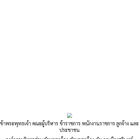
«
รายงานการรับ -จ่าย ประจำเดือน พฤศจิกายน พ.ศ.2567
แผนผังแสดงขั้นตอนการให้บริการประชาชนงานจดทะเบียนพาณิชย์
»
แผนการใช้จ่ายเงินรวม ไตรมาสที่ 2
ประจำปี 2568
ข้าพระพุทธเจ้า คณะผู้บริหาร ข้าราชการ พนักงานราชการ ลูกจ้าง และ
ประชาชน
Published
,--วันที่ 11 ธันวาคม 2567
|
By
oil wi
แผนการใช้จ่ายเงินรวม-ไตรมาสที่-2