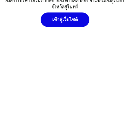
องค์การบริหารส่วนตำบลตาอ็อง ตำบลตาอ็อง อำเภอเมืองสุรินทร์
ดาวน์โหลด
จังหวัดสุรินทร์
Post Views:
275
Posted in
ข่าวประชาสัมพันธ์/กองคลัง
เข้าสู่เว็บไซต์
อบต.ตาอ็อง
นโยบายคุ๊กกี้ (Cookies Policy) หน่วยงานใช้คุกกี้เพื่อเพิ่ม
ประสบการณ์และความพึงพอใจในการใช้งานเว็บไซต์ ให้สามารถเข้า
ถึงง่าย สะดวกและมีประสิทธิภาพยิ่งขึ้น นโยบายการใช้คุกกี้ (Cookies
Policy)
ยอมรับ
ดูรายละเอียด
ปฏิเสธ