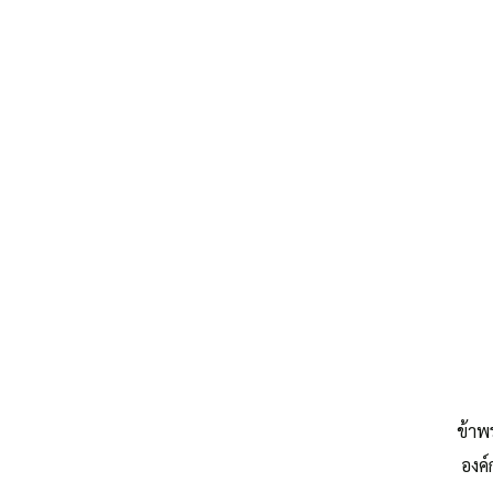
ประวัติ อบต.ตาอ็อง
ข้าพ
องค์